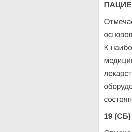
ПАЦИЕ
Отмеч
осново
К наиб
медици
лекарс
оборуд
состоян
19 (С