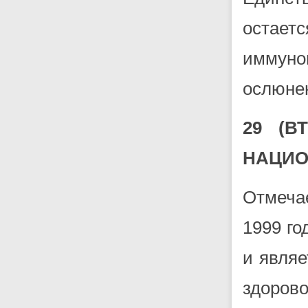
остае
иммуног
ослюне
29 (В
НАЦИО
Отмеча
1999 го
и явля
здоро