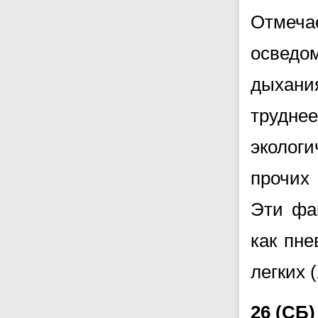
Отмеча
осведо
дыхани
трудне
эколог
прочих
Эти фа
как пне
легких 
26 (С