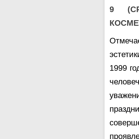
9 (С
КОСМЕ
Отмеча
эстетик
1999 го
челове
уважен
праздн
соверш
проявле