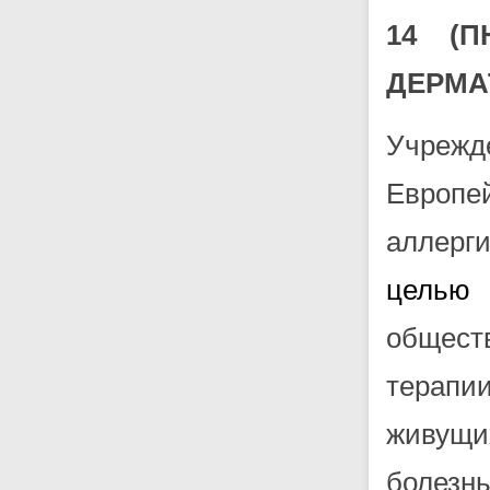
14 (
ДЕРМА
Учреж
Европе
аллерг
целью
общест
терапии
живущи
болез