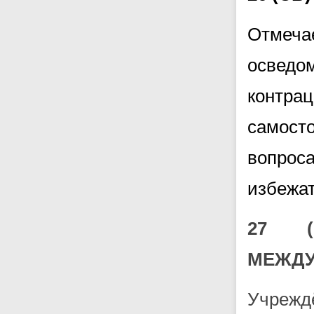
Отмеч
освед
контр
самост
вопрос
избежа
27 (
МЕЖДУ
Учрежд