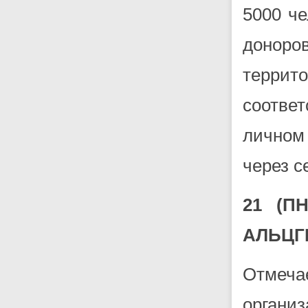
5000 че
доноро
террит
соотве
личном
через с
21 (П
АЛЬЦГ
Отмеча
органи