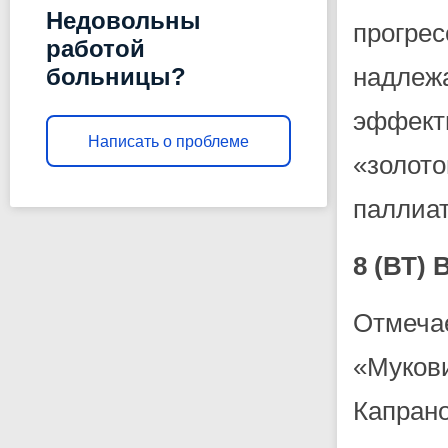
Недовольны
прогре
работой
надле
больницы?
эффект
Написать о проблеме
«золот
паллиа
8 (ВТ
Отмеч
«Муко
Капран