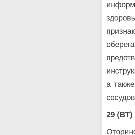
информ
здоров
призна
обере
предо
инструк
а такж
сосудов
29 (В
Оторин