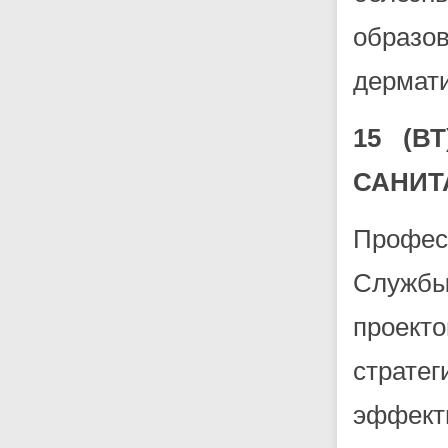
образ
дермати
15 (В
САНИТ
Профес
Службы
проек
страте
эффект