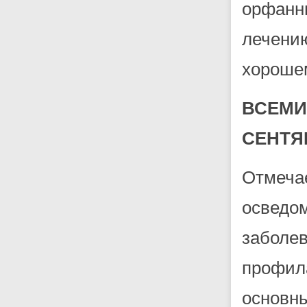
орфан
лечени
хорошем
ВСЕМ
СЕНТЯ
Отмеча
освед
забол
профил
основн