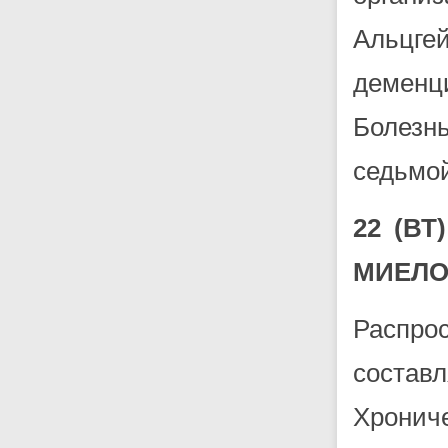
Альцг
деменци
Болезн
седьмой
22 (ВТ)
МИЕЛО
Распро
состав
Хрони