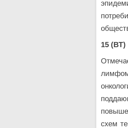
эпидем
потреб
обществ
15 (В
Отмеча
лимфом
онкол
поддаю
повыше
схем т