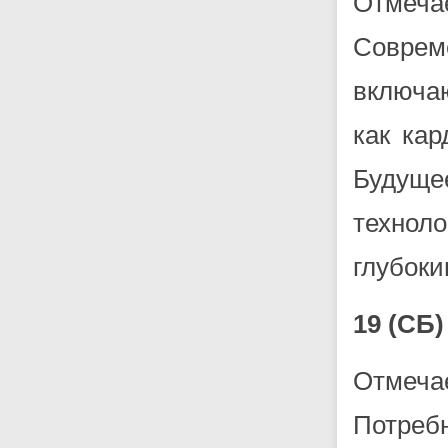
Отмеч
Соврем
включа
как кар
Будущ
технол
глубоки
19 (С
Отмеча
Потреб