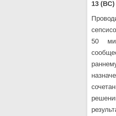
13 (В
Проводи
сепсисо
50 ми
сообще
ранне
назнач
сочета
решен
результ