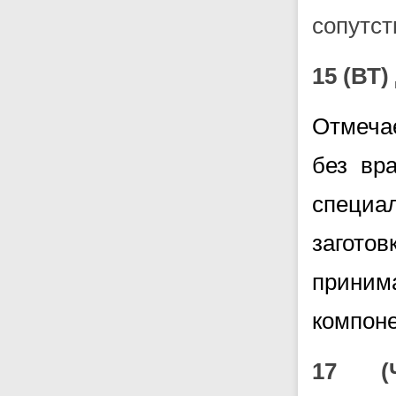
сопутс
15 (ВТ
Отмечае
без вр
специа
загото
прини
компоне
17 (