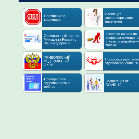
Всеобщая
Сообщение о
диспансеризация
коррупции
населения
«Горячие линии» по
Официальный портал
вопросам помощи п
Минздрава России о
отказе от потреблен
Вашем здоровье
табака
ПРИВОЛЖСКИЙ
Профсоюз работнико
ФЕДЕРАЛЬНЫЙ
здравоохранения РФ
ОКРУГ
Проверь свое
Вакцинация от
здоровье прямо
COVID-19
сейчас