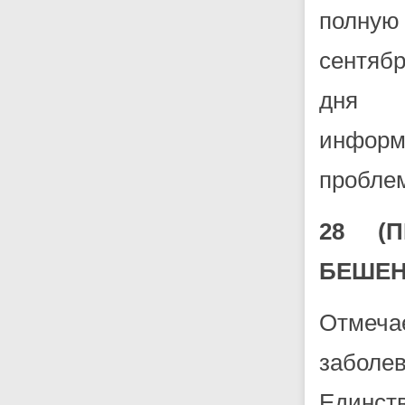
полную
сентяб
дня 
инфор
проблем
28 (
БЕШЕН
Отмеча
заболе
Единст