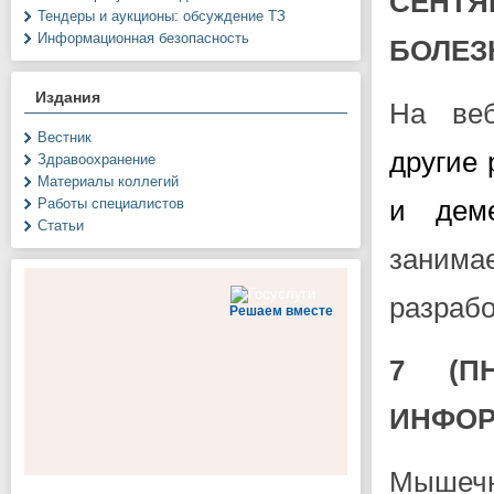
СЕНТ
Тендеры и аукционы: обсуждение ТЗ
Информационная безопасность
БОЛЕЗ
Издания
На ве
Вестник
другие 
Здравоохранение
Материалы коллегий
и деме
Работы специалистов
Статьи
заним
разраб
Решаем вместе
7 (П
ИНФОР
Мышеч