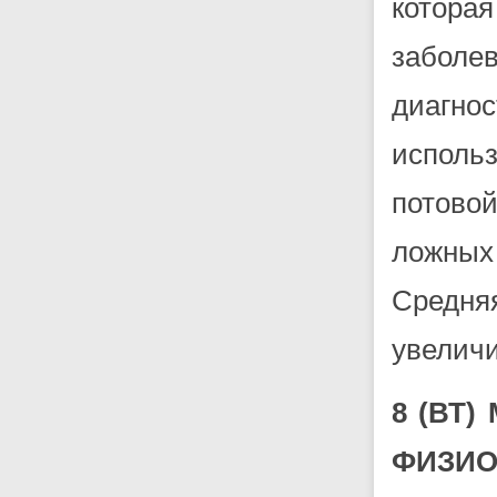
котор
заболе
диагно
исполь
потово
ложных
Средня
увеличи
8 (ВТ
ФИЗИ