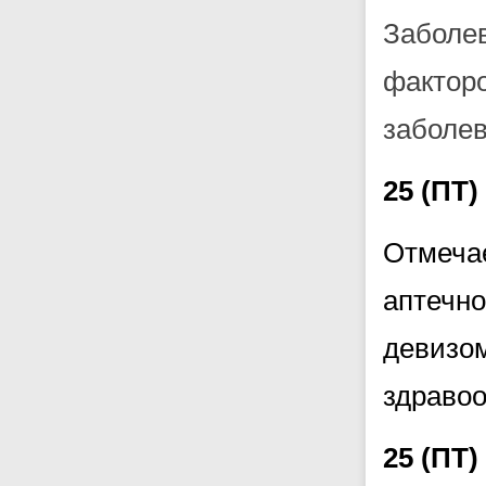
Заболе
фактор
заболев
25 (П
Отмеча
аптечн
девиз
здравоо
25 (П