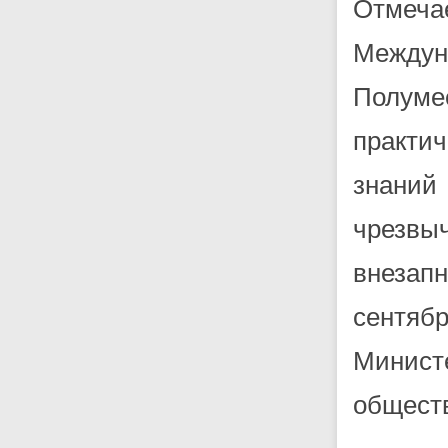
Отмеча
Междун
Полуме
практи
знани
чрезвы
внезапн
сентябр
Минист
общест