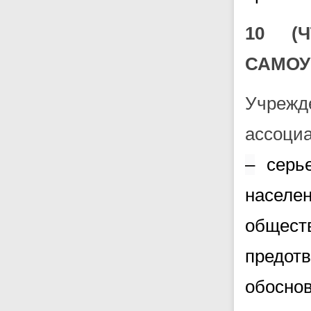
10 (
САМОУ
Учрежд
ассоци
–
серье
насел
общест
предо
обосн