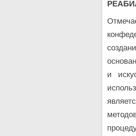
РЕАБИ
Отмеч
конфед
создан
основа
и иску
исполь
являет
методо
процеду