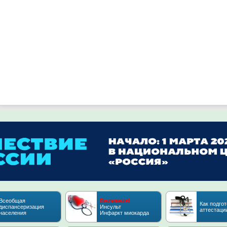
Всеобщая
Внимание!
Как подгот
диспансеризация
Инсульт
аттестаци
населения
Инфаркт миокарда