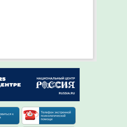
Телефон экстренной
овиться к
психологической
и
помощи