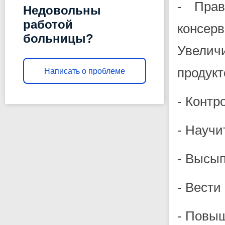
- Прав
Недовольны
работой
консер
больницы?
Увелич
продукт
Написать о проблеме
- Контр
- Научи
- Высып
- Вести
- Повыш