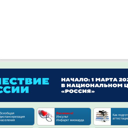
Всеобщая
Внимание!
Как подгот
диспансеризация
Инсульт
аттестаци
населения
Инфаркт миокарда