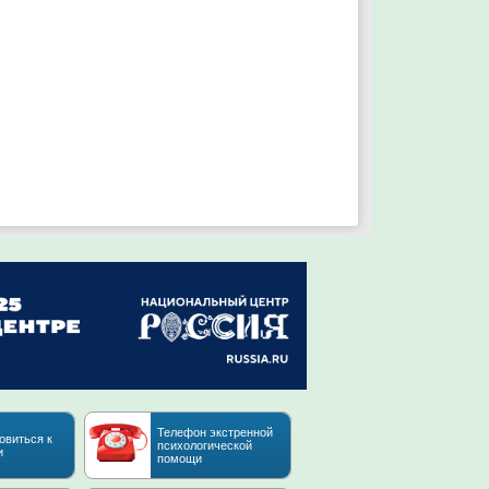
Телефон экстренной
овиться к
психологической
и
помощи