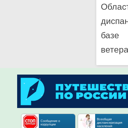
Обла
диспа
базе 
ветера
Всеобщая
Сообщение о
диспансеризация
коррупции
населения