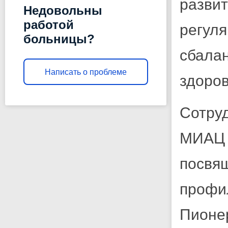
разви
Недовольны
работой
регул
больницы?
сбал
Написать о проблеме
здоров
Сотру
МИАЦ 
посвя
профи
Пионе